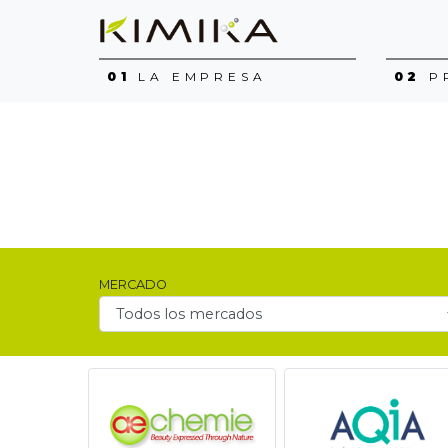
01
LA EMPRESA
02
P
MERCADO